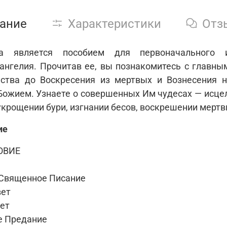
ание
Характеристики
Отз
а является пособием для первоначального 
ангелия. Прочитав ее, вы познакомитесь с главны
ства до Воскресения из мертвых и Вознесения н
Божием. Узнаете о совершенных Им чудесах — исце
укрощении бури, изгнании бесов, воскрешении мертв
ие
ОВИЕ
 Священное Писание
вет
ет
е Предание