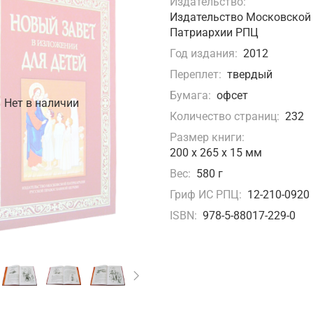
Издательство:
Издательство Московской
Патриархии РПЦ
Год издания:
2012
Переплет:
твердый
Бумага:
офсет
Нет в наличии
Количество страниц:
232
Размер книги:
200 х 265 х 15 мм
Вес:
580 г
Гриф ИС РПЦ:
12-210-0920
ISBN:
978-5-88017-229-0