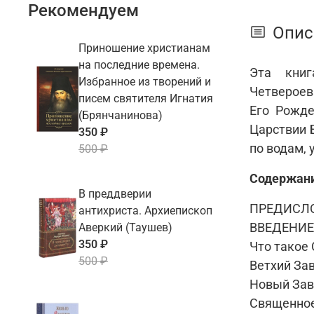
Рекомендуем
Опис
Приношение христианам
на последние времена.
Эта книг
Избранное из творений и
Четвероев
писем святителя Игнатия
Его Рожде
(Брянчанинова)
Царствии 
350 ₽
по водам, 
500 ₽
Содержан
В преддверии
ПРЕДИСЛ
антихриста. Архиепископ
ВВЕДЕНИЕ
Аверкий (Таушев)
350 ₽
Что такое
500 ₽
Ветхий За
Новый Зав
Священно