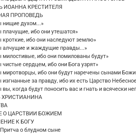
ТЬ ИОАННА КРЕСТИТЕЛЯ
РНАЯ ПРОПОВЕДЬ
 нищие духом...»
 плачущие, ибо они утешатся»
 кроткие, ибо они наследуют землю»
 алчущие и жаждущие правды...»
 милостивые, ибо они помилованы будут»
 чистые сердцем, ибо они Бога узрят»
 миротворцы, ибо они будут наречены сынами Бож
изгнанные за правду, ибо их есть Царство Небесно
вы, когда будут поносить вас и гнать и всячески н
Ь ХРИСТИАНИНА
ТВА
ИЕ О ЦАРСТВИИ БОЖИЕМ
ЕНИЕ К БОГУ
 Притча о блудном сыне