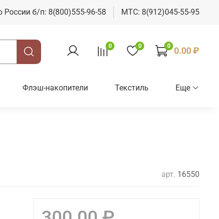
о России б/п: 8(800)555-96-58
МТС: 8(912)045-55-95
0
0
0
0.00 ₽
Флэш-накопители
Текстиль
Еще
арт.
16550
300.00 ₽