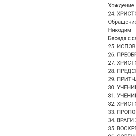
Хождение 
24. ХРИС
Обращение
Никодим
Беседа с 
25. ИСПО
26. ПРЕО
27. ХРИС
28. ПРЕД
29. ПРИТЧ
30. УЧЕН
31. УЧЕНИ
32. ХРИС
33. ПРОП
34. ВРАГ
35. ВОСК