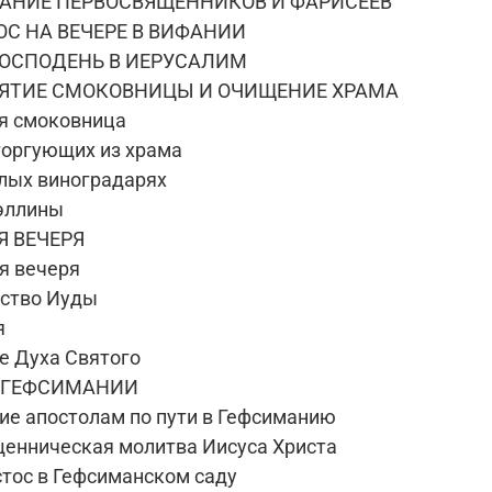
ЩАНИЕ ПЕРВОСВЯЩЕННИКОВ И ФАРИСЕЕВ
ОС НА ВЕЧЕРЕ В ВИФАНИИ
 ГОСПОДЕНЬ В ИЕРУСАЛИМ
ЛЯТИЕ СМОКОВНИЦЫ И ОЧИЩЕНИЕ ХРАМА
я смоковница
торгующих из храма
злых виноградарях
 эллины
Я ВЕЧЕРЯ
я вечеря
ство Иуды
я
е Духа Святого
В ГЕФСИМАНИИ
ие апостолам по пути в Гефсиманию
енническая молитва Иисуса Христа
стос в Гефсиманском саду