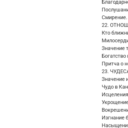
Благодарн
Послушани
Смирение.
22. ОТНО
Кто ближн
Милосерди
Значение т
Богатство
Притча о 
23. ЧУДЕ
Значение 
Чудо в Ка
Исцеления
Укрощение
Вокрешени
Изгнание 
Насыщени