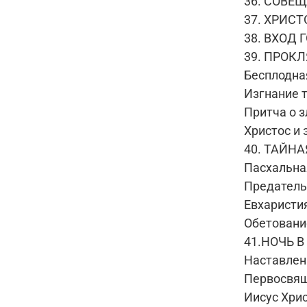
36. СОВЕ
37. ХРИСТ
38. ВХОД
39. ПРОК
Бесплодна
Изгнание 
Притча о 
Христос и
40. ТАЙНА
Пасхальна
Предатель
Евхаристи
Обетовани
41.НОЧЬ 
Наставлен
Первосвящ
Иисус Хри