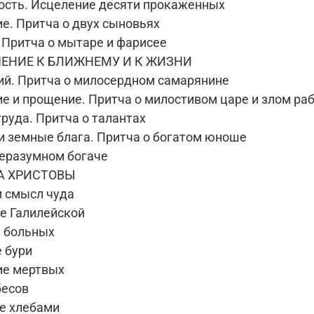
ость. Исцеление десяти прокаженных
е. Притча о двух сыновьях
 Притча о мытаре и фарисее
ШЕНИЕ К БЛИЖНЕМУ И К ЖИЗНИ
ий. Притча о милосердном самарянине
е и прощение. Притча о милостивом царе и злом ра
руда. Притча о талантах
 и земные блага. Притча о богатом юноше
неразумном богаче
СА ХРИСТОВЫ
и смысл чуда
не Галилейской
 больных
 бури
е мертвых
бесов
е хлебами