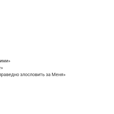
иими»
е»
еправедно злословить за Меня»