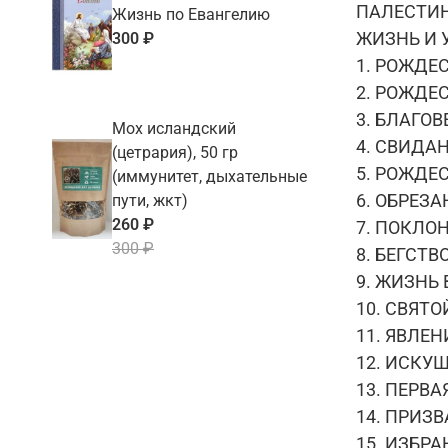
ПАЛЕСТИН
Жизнь по Евангелию
ЖИЗНЬ И 
300 ₽
1. РОЖДЕ
2. РОЖДЕ
3. БЛАГО
Мох исландский
4. СВИДА
(цетрария), 50 гр
5. РОЖДЕ
(иммунитет, дыхательные
6. ОБРЕЗ
пути, жкт)
260 ₽
7. ПОКЛО
300 ₽
8. БЕГСТ
9. ЖИЗНЬ
10. СВЯТ
11. ЯВЛЕ
12. ИСКУ
13. ПЕРВ
14. ПРИЗ
15. ИЗБР