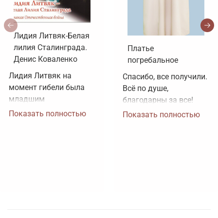
Лидия Литвяк-Белая
лилия Сталинграда.
Платье
Денис Коваленко
погребальное
Лидия Литвяк на 
Спасибо, все получили. 
момент гибели была 
Всё по душе, 
младшим 
благодарны за все!
лейтенантом. 
Показать полностью
Показать полностью
Воинское звание 
лейтенанта и звание 
Героя Советского 
Союза ей было 
присвоено посмертно. 
Зачем рисовать 
картинки, не 
соответствующие 
реальности?