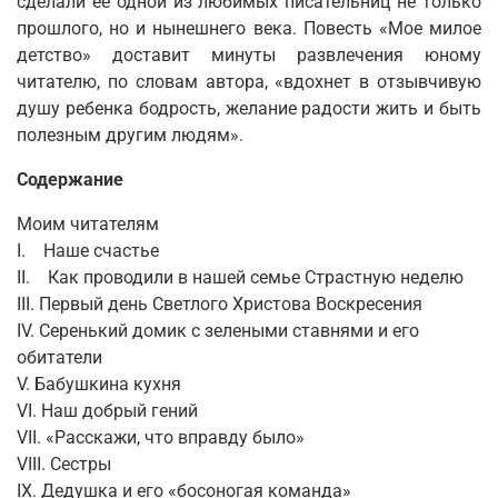
сделали ее одной из любимых писательниц не только
прошлого, но и нынешнего века. Повесть «Мое милое
детство» доставит минуты развлечения юному
читателю, по словам автора, «вдохнет в отзывчивую
душу ребенка бодрость, желание радости жить и быть
полезным другим людям».
Содержание
Моим читателям
I. Наше счастье
II. Как проводили в нашей семье Страстную неделю
III. Первый день Светлого Христова Воскресения
IV. Серенький домик с зелеными ставнями и его
обитатели
V. Бабушкина кухня
VI. Наш добрый гений
VII. «Расскажи, что вправду было»
VIII. Сестры
IX. Дедушка и его «босоногая команда»