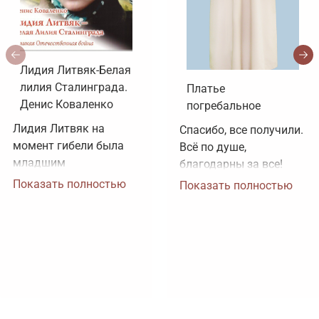
Лидия Литвяк-Белая
лилия Сталинграда.
Платье
Денис Коваленко
погребальное
Лидия Литвяк на 
Спасибо, все получили. 
момент гибели была 
Всё по душе, 
младшим 
благодарны за все!
лейтенантом. 
Показать полностью
Показать полностью
Воинское звание 
лейтенанта и звание 
Героя Советского 
Союза ей было 
присвоено посмертно. 
Зачем рисовать 
картинки, не 
соответствующие 