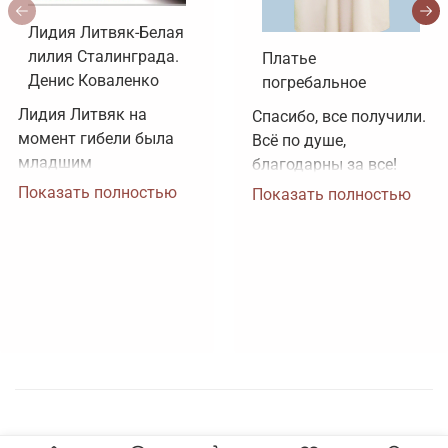
Лидия Литвяк-Белая
лилия Сталинграда.
Платье
Денис Коваленко
погребальное
Лидия Литвяк на 
Спасибо, все получили. 
момент гибели была 
Всё по душе, 
младшим 
благодарны за все!
лейтенантом. 
Показать полностью
Показать полностью
Воинское звание 
лейтенанта и звание 
Героя Советского 
Союза ей было 
присвоено посмертно. 
Зачем рисовать 
картинки, не 
соответствующие 
реальности?