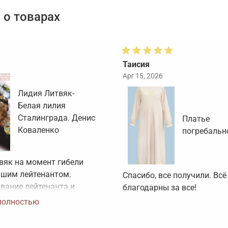
о товарах
Таисия
Apr 15, 2026
Лидия Литвяк-
Белая лилия
Сталинграда. Денис
Платье
Коваленко
погребальн
вяк на момент гибели 
шим лейтенантом. 
Спасибо, все получили. Всё 
вание лейтенанта и 
благодарны за все!
оя Советского Союза ей 
полностью
воено посмертно. Зачем 
артинки, не 