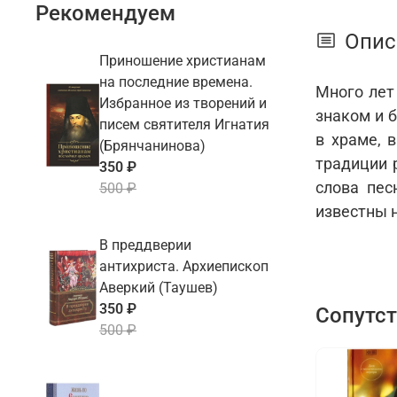
Рекомендуем
Опис
Приношение христианам
на последние времена.
Много лет
Избранное из творений и
знаком и 
писем святителя Игнатия
в храме, 
(Брянчанинова)
традиции 
350 ₽
слова пес
500 ₽
известны 
В преддверии
антихриста. Архиепископ
Аверкий (Таушев)
350 ₽
Сопутс
500 ₽