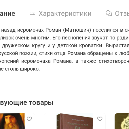
ание
Характеристики
Отз
 назад иеромонах Роман (Матюшин) поселился в ск
близок очень многим. Его песнопения звучат по рад
в дружеском кругу и у детской кроватки. Выраста
русской поэзии, стихи отца Романа обращены к люб
нопений иеромонаха Романа, а также стихотворе
не столь широко.
твующие товары