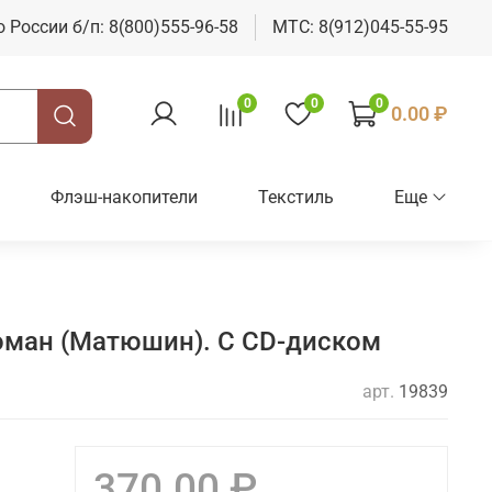
о России б/п: 8(800)555-96-58
МТС: 8(912)045-55-95
0
0
0
0.00 ₽
Флэш-накопители
Текстиль
Еще
оман (Матюшин). С CD-диском
арт.
19839
370.00 ₽