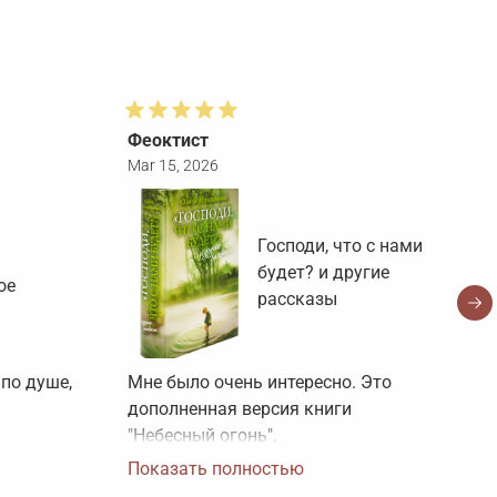
Феоктист
Т
Mar 15, 2026
F
Господи, что с нами
будет? и другие
ое
рассказы
по душе, 
Мне было очень интересно. Это 
Н
дополненная версия книги 
с
"Небесный огонь".
з
Показать полностью
ч
П