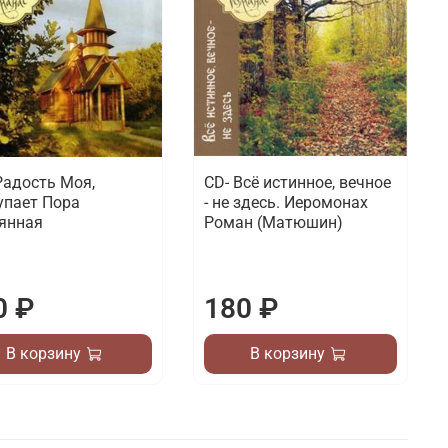
Радость Моя,
CD- Всё истинное, вечное
упает Пора
- не здесь. Иеромонах
янная
Роман (Матюшин)
0 ₽
180 ₽
В корзину
В корзину