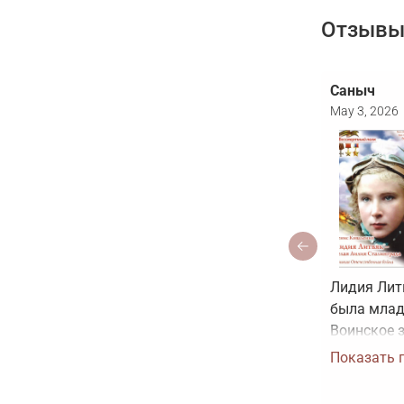
Отзывы 
Саныч
May 3, 2026
Лидия Лит
была млад
Воинское з
звание Гер
Показать 
было прис
рисовать к