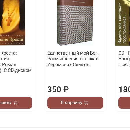
 Креста:
Единственный мой Бог.
CD - 
ения.
Размышления в стихах.
Наст
х Роман
Иеромонах Симеон
Пока
. С CD-диском
350 ₽
18
рзину
В корзину