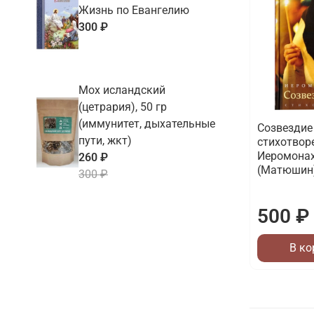
Жизнь по Евангелию
300 ₽
Мох исландский
(цетрария), 50 гр
(иммунитет, дыхательные
Созвездие
пути, жкт)
стихотвор
Иеромона
260 ₽
(Матюшин)
300 ₽
500 ₽
В ко