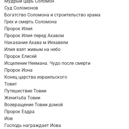
Мудрый царь Соломон
Суд Соломонов
Богатство Соломона и строительство храма
Грех и смерть Соломона
Пророк Илия
Пророк Илия перед Ахавом
Наказание Ахава м Иезавели
Илия взят живым на небо
Пророк Елисей
Исцеление Неемана. Чудо после смерти
Пророк Иона
Конец царства израильского
Товит
Путешествие Товии
Женитьба Товии
Возвращение Товии домой
Пророк Ездра
Иов
Господь награждает Иова