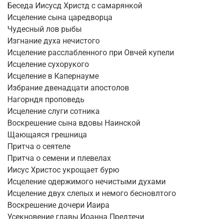
Беседа Иисусд Христд с самарянкой
Исцеление сына царедворца
Чудесный лов рыбы
Изгнание духа нечистого
Исцеление расслабленного при Овчей купели
Исцеление сухорукого
Исцеление в Капернауме
Избрание двенадцати апостолов
Нагорндя проповедь
Исцеление слуги сотника
Воскрешение сына вдовы Наинской
Щающаяся грешница
Притча о сеятеле
Притча о семени и плевелах
Иисус Христос укрощает бурю
Исцеление одержимого нечистыми духами
Исцеление двух слепых и немого бесновлтого
Воскрешение дочери Иаира
Усекновение главы Иоанна Предтечи