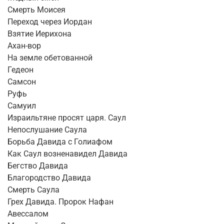
Смерть Моисея
Переход через Иордан
Взятие Иерихона
Ахан-вор
На земле обетованной
Гедеон
Самсон
Руфь
Самуил
Израильтяне просят царя. Саул
Непослушание Саула
Борьба Давида с Голиафом
Как Саул возненавидел Давида
Бегство Давида
Благородство Давида
Смерть Саула
Грех Давида. Пророк Нафан
Авессалом