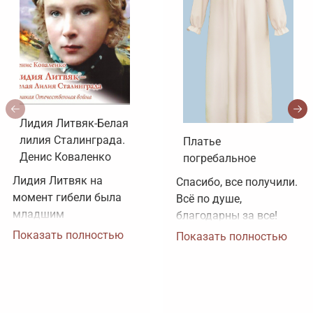
Лидия Литвяк-Белая
лилия Сталинграда.
Платье
Денис Коваленко
погребальное
Лидия Литвяк на 
Спасибо, все получили. 
момент гибели была 
Всё по душе, 
младшим 
благодарны за все!
лейтенантом. 
Показать полностью
Показать полностью
Воинское звание 
лейтенанта и звание 
Героя Советского 
Союза ей было 