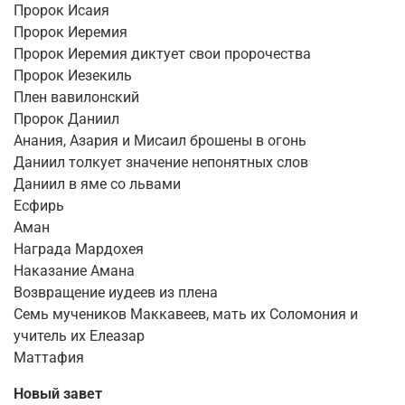
Пророк Исаия
Пророк Иеремия
Пророк Иеремия диктует свои пророчества
Пророк Иезекиль
Плен вавилонский
Пророк Даниил
Анания, Азария и Мисаил брошены в огонь
Даниил толкует значение непонятных слов
Даниил в яме со львами
Есфирь
Аман
Награда Мардохея
Наказание Амана
Возвращение иудеев из плена
Семь мучеников Маккавеев, мать их Соломония и
учитель их Елеазар
Маттафия
Новый завет