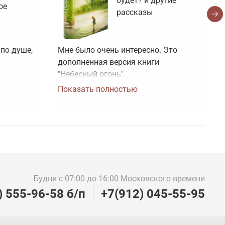
будет? и другие
ое
рассказы
по душе, 
Мне было очень интересно. Это 
Н
дополненная версия книги 
с
"Небесный огонь".
з
Показать полностью
ч
П
"
ч
В
п
п
о
п
Будни с 07:00 до 16:00 Московского времени
р
) 555-96-58 б/п
+7(912) 045-55-95
п
п