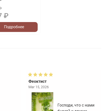
₽
7 ₽
Подробнее
Феоктист
Т
Mar 15, 2026
F
Господи, что с нами