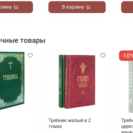
рзину
В корзину
ичные товары
-10
Требник малый в 2
Треб
томах
церк
язык