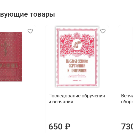
твующие товары
Последование обручения
Венч
и венчания
сбор
650 ₽
73