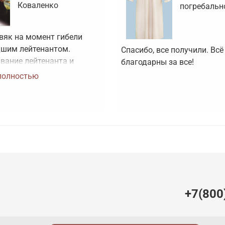
Коваленко
погребальн
вяк на момент гибели 
шим лейтенантом. 
Спасибо, все получили. Всё 
вание лейтенанта и 
благодарны за все!
оя Советского Союза ей 
полностью
воено посмертно. Зачем 
артинки, не 
вующие реальности?
+7(800