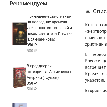
Рекомендуем
Опис
Приношение христианам
на последние времена.
Книга пол
Избранное из творений и
«жертвопр
писем святителя Игнатия
называют 
(Брянчанинова)
христиан в
350 ₽
500 ₽
В первой
Елеосвяще
В преддверии
встречает 
антихриста. Архиепископ
Кроме тог
Аверкий (Таушев)
указатель 
350 ₽
500 ₽
Вторая ча