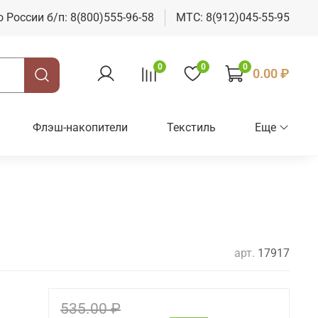
о России б/п: 8(800)555-96-58
МТС: 8(912)045-55-95
0
0
0
0.00 ₽
Флэш-накопители
Текстиль
Еще
арт.
17917
535.00 ₽