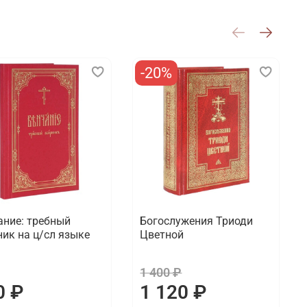
-20%
ание: требный
Богослужения Триоди
ник на ц/сл языке
Цветной
1 400 ₽
0 ₽
1 120 ₽