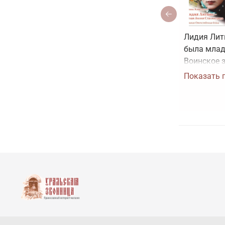
Лидия Лит
была млад
Воинское з
звание Гер
Показать 
было прис
рисовать к
соответст