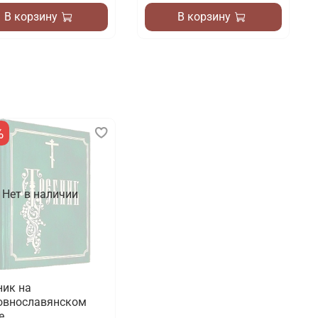
В корзину
В корзину
%
Нет в наличии
ник на
овнославянском
е