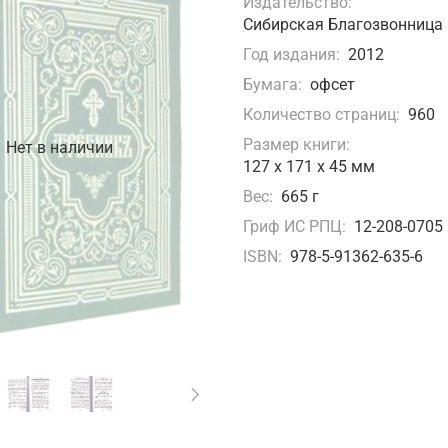
Издательство:
Сибирская Благозвонница
Год издания:
2012
Бумага:
офсет
Количество страниц:
960
Размер книги:
Нет в наличии
127 х 171 х 45 мм
Вес:
665 г
Гриф ИС РПЦ:
12-208-0705
ISBN:
978-5-91362-635-6