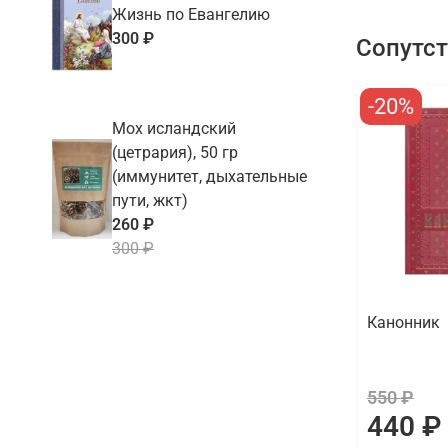
Жизнь по Евангелию
300 ₽
Сопутс
-20%
Мох исландский
(цетрария), 50 гр
(иммунитет, дыхательные
пути, жкт)
260 ₽
300 ₽
Канонник
550 ₽
440 ₽