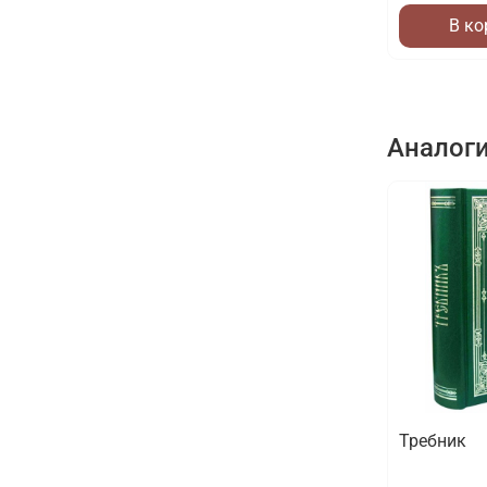
В ко
Аналог
Требник