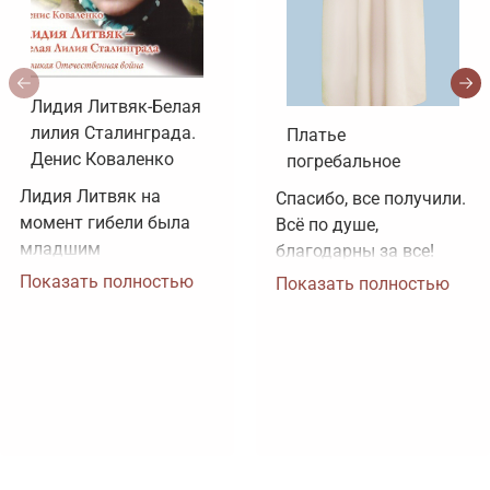
Лидия Литвяк-Белая
лилия Сталинграда.
Платье
Денис Коваленко
погребальное
Лидия Литвяк на 
Спасибо, все получили. 
момент гибели была 
Всё по душе, 
младшим 
благодарны за все!
лейтенантом. 
Показать полностью
Показать полностью
Воинское звание 
лейтенанта и звание 
Героя Советского 
Союза ей было 
присвоено посмертно. 
Зачем рисовать 
картинки, не 
соответствующие 